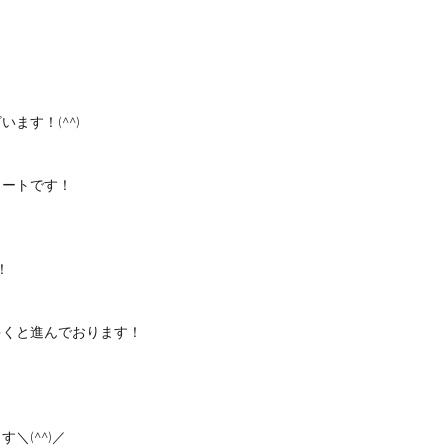
ます！(^^)
タートです！
！
ゃくと進んでおります！
＼(^^)／