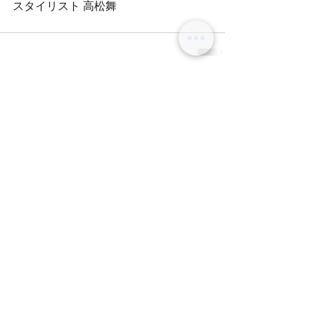
スタイリスト 高松舞
header.all-comments
comment-box.placeholder
BLOG
オリーブグレージュ
テラスハウスにはまってます！