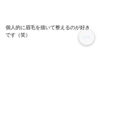
個人的に眉毛を描いて整えるのが好き
です（笑）
男性女性関係なく、眉カットもできる
ので是非お任せくださいませ＼(^^)／
コメント