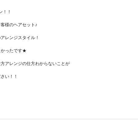
ン！！
客様のヘアセット♪
のアレンジスタイル！
よかったです★
仕方アレンジの仕方わからないことが
ださい！！