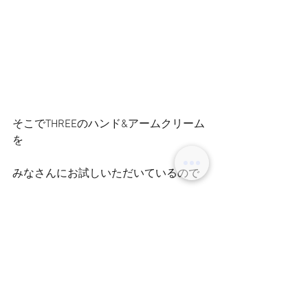
そこでTHREEのハンド&アームクリーム
を
みなさんにお試しいただいているので
ぜひ実感してください！
みなさまのご来店お待ちしておりま
す！
アシスタント　日比野