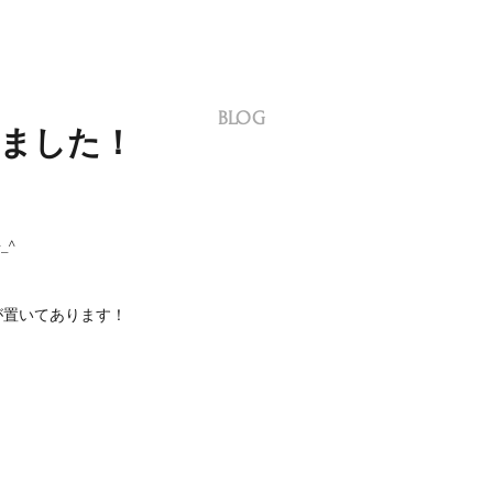
BLOG
しました！
_^
花が置いてあります！