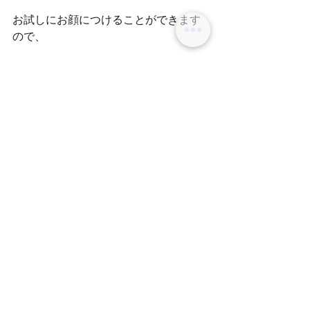
お試しにお顔につけることができます
ので、
お気軽にお声かけくださいませ＼(^^)／
スタイリスト　田中
コメント
コメントを追加…