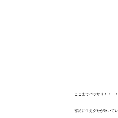
ここまでバッサリ！！！
襟足に生えグセが浮いて