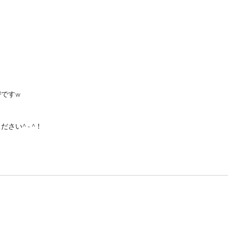
ですw
い^ - ^！