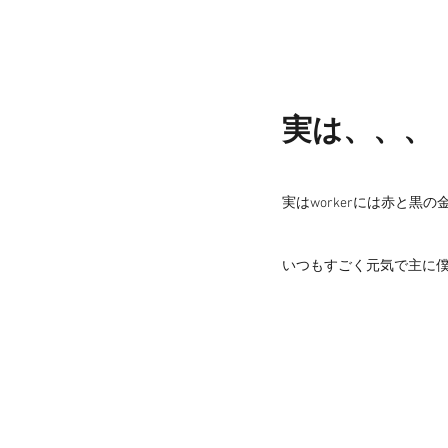
実は、、、
実はworkerには赤と黒
いつもすごく元気で主に僕