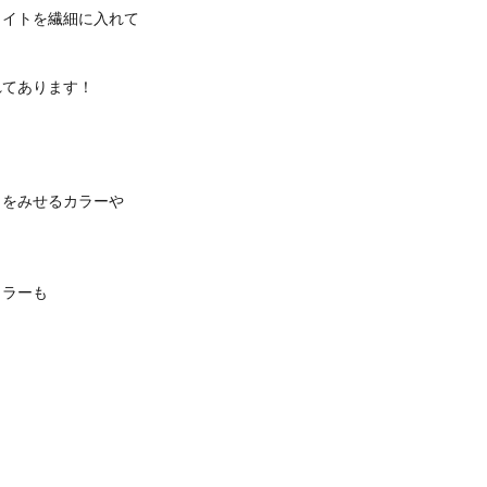
ライトを繊細に入れて
れてあります！
トをみせるカラーや
カラーも
！