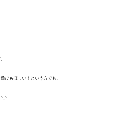
ど、
と遊びもほしい！という方でも、
_^