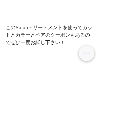
このAujuaトリートメントを使ってカッ
トとカラーとペアのクーポンもあるの
でぜひ一度お試し下さい！
workerでお待ちしております^ - ^
副店長　佐藤