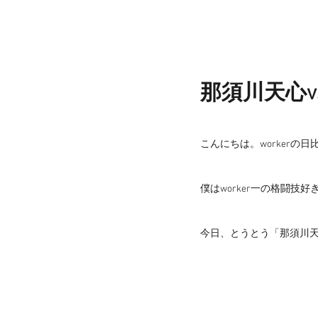
那須川天心v
こんにちは。workerの日
僕はworker一の格闘技好
今日、とうとう「那須川天