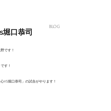
BLOG
s堀口恭司
比野です！
きです！
心VS堀口恭司」の試合がやります！