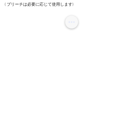
( ブリーチは必要に応じて使用します)
秋冬もカラーで楽しみましょう！
ディレクター　田中
コメント
コメントを追加…