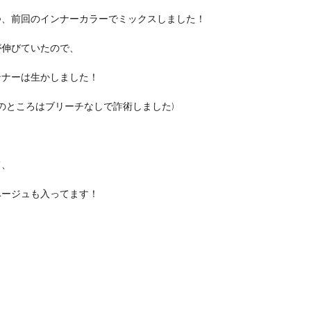
つ、前回のインナーカラーでミックスしました！
が伸びていたので、
ンナーは生かしました！
ンのところはブリーチなしで詐術しました)
て、
ベージュも入ってます！