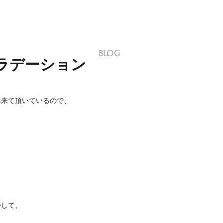
BLOG
ラデーション
ん来て頂いているので、
）
かして、