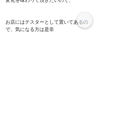
変化を味わって頂きたいので、
お店にはテスターとして置いてあるの
で、気になる方は是非
お声かけください！！！
次は、ヘアケア編載せます！！
ディレクター　田中