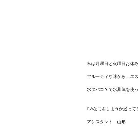
私は月曜日と火曜日お休
フルーティな味から、エ
水タバコ？で水蒸気を使っ
GWなにをしようか迷って
アシスタント　山形