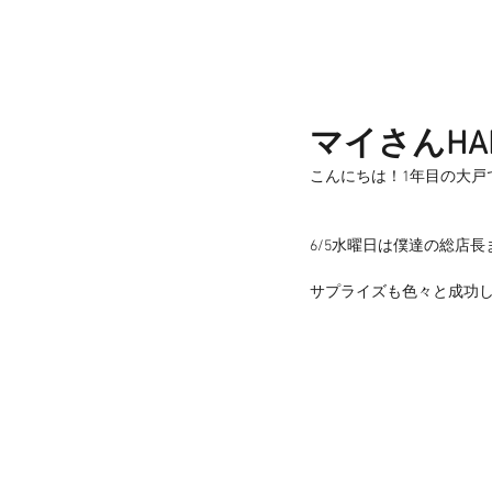
マイさんHAPPY
こんにちは！1年目の大戸です
6/5水曜日は僕達の総店
サプライズも色々と成功した