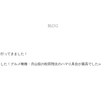
BLOG
に行ってきました！
ました！グルメ喰種・月山役の松田翔太のハマり具合が最高でしたw