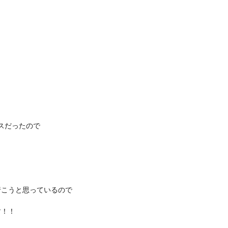
スだったので
！
行こうと思っているので
す！！