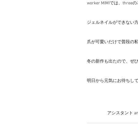
worker MIMIでは、t
ジェルネイルができない
爪が可愛いだけで普段の
冬の新作も出たので、ぜ
明日から元気にお待ちし
                      アシスタ