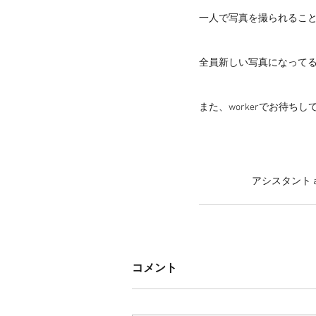
一人で写真を撮られるこ
全員新しい写真になって
また、workerでお待ちし
                         ア
コメント