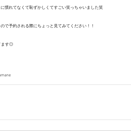
とに慣れてなくて恥ずかしくてすごい笑っちゃいました笑
るので予約される際にちょっと見てみてください！！
てます◎
シスタント amane