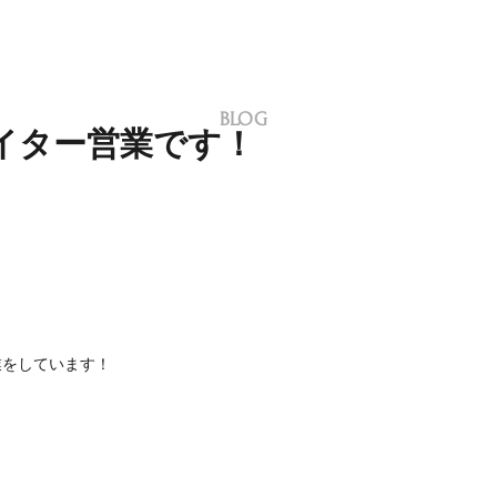
BLOG
イター営業です！
！
業をしています！