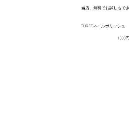
当店、無料でお試しもで
THREEネイルポリッシュ    
                              