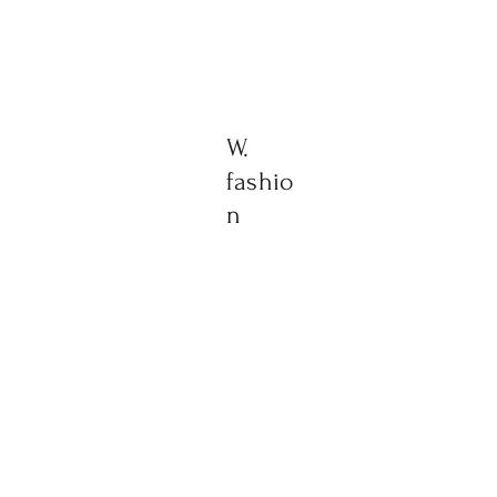
W.
fashio
n
​vol.00
​vol.01